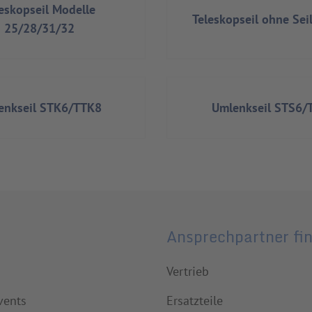
eskopseil Modelle
Teleskopseil ohne Se
25/28/31/32
enkseil STK6/TTK8
Umlenkseil STS6/
s
Ansprechpartner fi
Vertrieb
vents
Ersatzteile